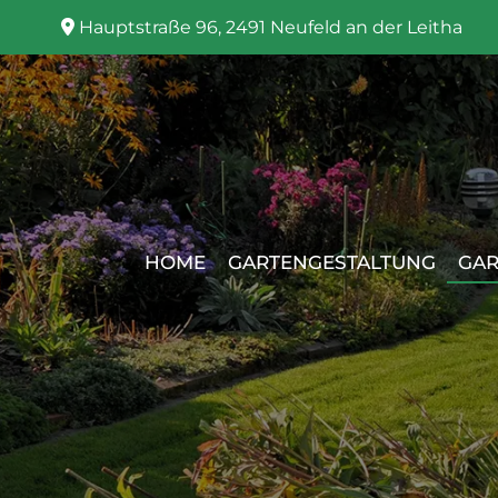
Hauptstraße 96, 2491 Neufeld an der Leitha

HOME
GARTENGESTALTUNG
GAR