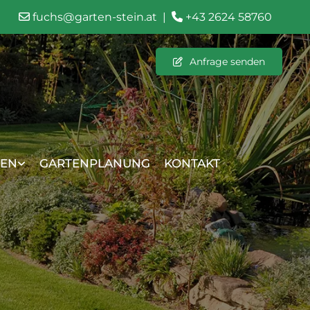
fuchs@garten-stein.at
|
+43 2624 58760


Anfrage senden
TEN
GARTENPLANUNG
KONTAKT