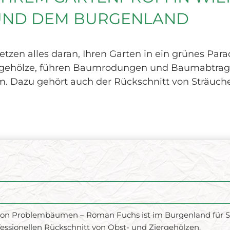
 UND DEM BURGENLAND
etzen alles daran, Ihren Garten in ein grünes Par
ergehölze, führen Baumrodungen und Baumabtrag
rm. Dazu gehört auch der Rückschnitt von Sträuc
von Problembäumen – Roman Fuchs ist im Burgenland für Sie
essionellen Rückschnitt von Obst- und Ziergehölzen.